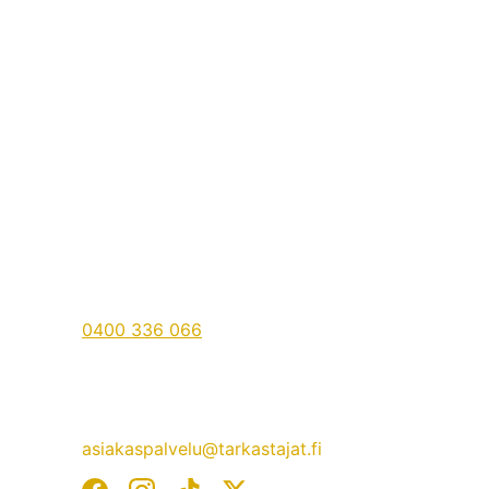
Yhteystiedot
PUHELIN
0400 336 066
Ota yhteyttä, autamme mielellämme.
SÄHKÖPOSTI
asiakaspalvelu@tarkastajat.fi