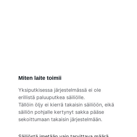
Miten laite toimii
Yksiputkisessa järjestelmässä ei ole 
erillistä paluuputkea säiliölle.
Tällöin öljy ei kierrä takaisin säiliöön, eikä 
säiliön pohjalle kertynyt sakka pääse 
sekoittumaan takaisin järjestelmään.
Säiliöstä imetään vain tarvittava määrä 